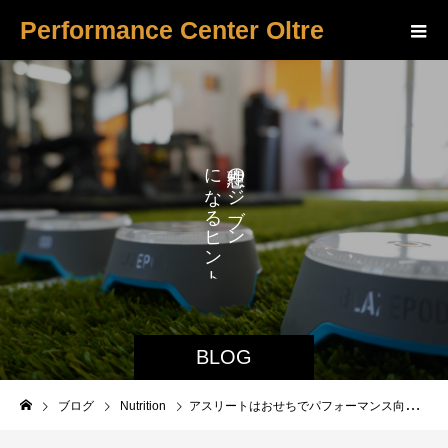
Performance Center Oltre
に
の
な
ジ
ブ
る
ン
ヒ
ン
ト
BLOG
ブログ
Nutrition
アスリートはおせちでパフォーマンス向上！