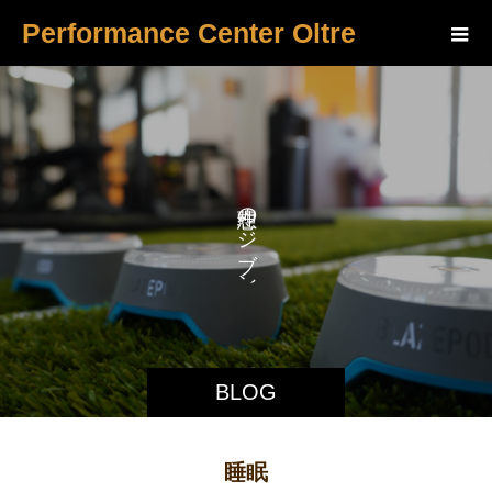
Performance Center Oltre
に
の
な
ジ
ブ
ン
BLOG
睡眠