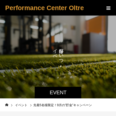
Performance Center Oltre
イ
が
ベ
い
ン
つ
ト
も
EVENT
イベント
先着5名様限定！9月の”貯金”キャンペーン