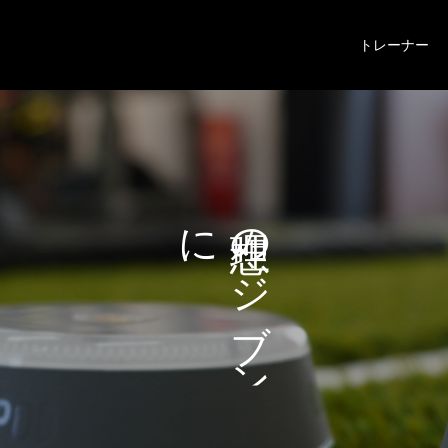
トレーナー
に
の
な
ジ
る
ブ
ン
ヒ
ン
ト